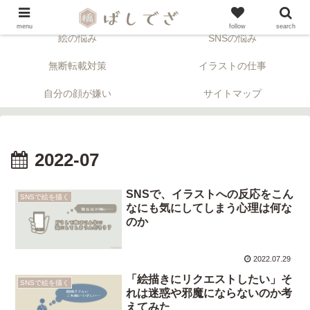
「顔」について考える似顔絵ブログ。※アフィリエイトリンクが含まれます。
menu
follow
search
絵の悩み
SNSの悩み
無断転載対策
イラストの仕事
自分の顔が嫌い
サイトマップ
2022-07
SNSで、イラストへの反応をこん
SNSで絵を描く
なにも気にしてしまう心理は何な
のか
2022.07.29
「絵描きにリクエストしたい」そ
SNSで絵を描く
れは迷惑や邪魔にならないのか考
えてみた