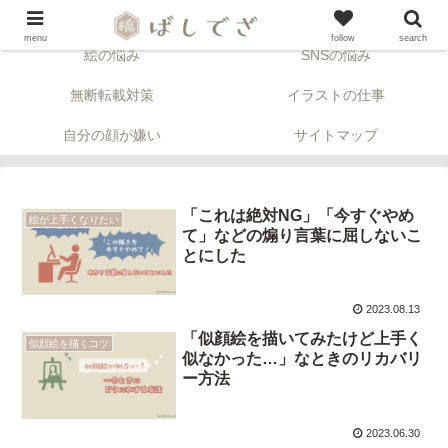
「顔」について考える似顔絵ブログ。※アフィリエイトリンクが含まれます。
menu
follow
search
絵の悩み
SNSの悩み
無断転載対策
イラストの仕事
自分の顔が嫌い
サイトマップ
「これは絶対NG」「今すぐやめ
絵が上手くなりたい
て」などの煽り言葉に屈しないこ
とにした
2023.08.13
「似顔絵を描いてみたけど上手く
似顔絵を描くコツ
似なかった…」なときのリカバリ
ー方法
2023.06.30