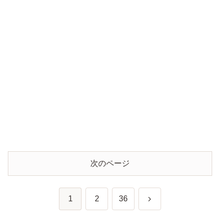
次のページ
次
1
2
36
へ