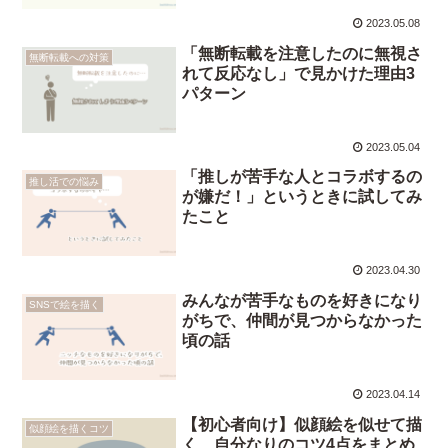
2023.05.08
「無断転載を注意したのに無視さ
無断転載への対策
れて反応なし」で見かけた理由3
パターン
2023.05.04
「推しが苦手な人とコラボするの
推し活での悩み
が嫌だ！」というときに試してみ
たこと
2023.04.30
みんなが苦手なものを好きになり
SNSで絵を描く
がちで、仲間が見つからなかった
頃の話
2023.04.14
【初心者向け】似顔絵を似せて描
似顔絵を描くコツ
く、自分なりのコツ4点をまとめ