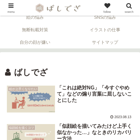
「顔」について考える似顔絵ブログ。※アフィリエイトリンクが含まれます。
menu
follow
search
絵の悩み
SNSの悩み
無断転載対策
イラストの仕事
自分の顔が嫌い
サイトマップ
ばしでざ
「これは絶対NG」「今すぐやめ
絵が上手くなりたい
て」などの煽り言葉に屈しないこ
とにした
2023.08.13
「似顔絵を描いてみたけど上手く
似顔絵を描くコツ
似なかった…」なときのリカバリ
ー方法