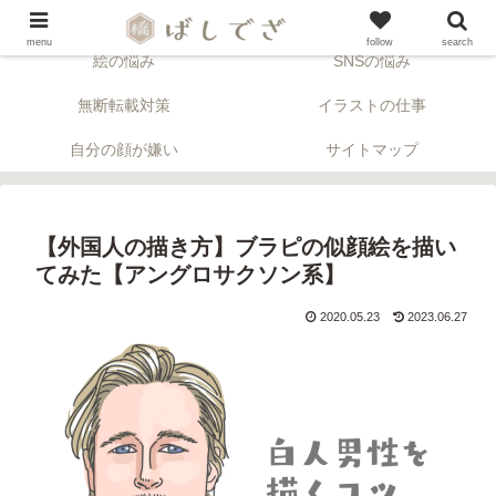
「顔」について考える似顔絵ブログ。※アフィリエイトリンクが含まれます。
menu
follow
search
絵の悩み
SNSの悩み
無断転載対策
イラストの仕事
自分の顔が嫌い
サイトマップ
【外国人の描き方】ブラピの似顔絵を描い
てみた【アングロサクソン系】
2020.05.23
2023.06.27