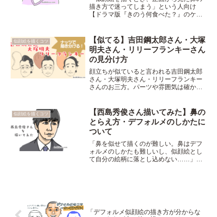
描き方で迷ってしまう」という人向け
【ドラマ版『きのう何食べた？』のケン
ジ役、内野聖陽さんを描いてみながら鼻
の省略のしかたについて考えてみたら、
シロ役の西島秀俊さんを描くときとはま
【似てる】吉田鋼太郎さん・大塚
似顔絵を描くコツ
た別のパターンが見えてきた】という記
明夫さん・リリーフランキーさん
事。
の見分け方
顔立ちが似ていると言われる吉田鋼太郎
さん・大塚明夫さん・リリーフランキー
さんのお三方。パーツや雰囲気は確かに
似ている部分もあるけれど、頭の骨格は
それぞれ違っている。意識してお三方を
描き分けるために、それぞれ頭の骨格を
【西島秀俊さん描いてみた】鼻の
似顔絵を描くコツ
ナッツにたとえて似顔絵にしてみた記
とらえ方・デフォルメのしかたに
事。
ついて
「鼻を似せて描くのが難しい。鼻はデフ
ォルメのしかたも難しいし、似顔絵とし
て自分の絵柄に落とし込めない……」と
悩んでいる人向け【自分のやっている鼻
の特徴のとらえ方を、西島秀俊さんを描
きながら自分用の覚書にしてみた。①鼻
すじ②小鼻③鼻の穴のデフォルメのしか
たについて。】の記事。
「デフォルメ似顔絵の描き方が分からな