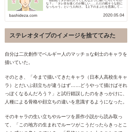
「似顔絵でタレ目の人ってどんなふうに描いたらいいのか
な？」「タレ目を描くのが難しい……ただの眠そうな顔に
なっちゃう」という人向け。【上下のまぶたを意識してタ
レ目を描くコツ】についてまとめている。
2020.05.04
bashideza.com
ステレオタイプのイメージを捨ててみた
自分は二次創作でベルギー人のマッチョな剣士のキャラを
描いていた。
そのとき、「今まで描いてきたキャラ（日本人高校生キャ
ラ）とだいぶ顔立ちが違うはず……どうやって描けばそれ
っぽくなるんだろう？」と試行錯誤したのをきっかけに、
人種による骨格や顔立ちの違いを意識するようになった。
そのキャラの生い立ちやルーツを原作小説から読み取っ
て、「この地方の生まれでルーツがこうだったらきっとこ