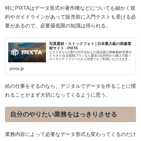
特にPIXTAはデータ形式や著作権などについても細かく規
約やガイドラインがあって販売前に入門テストも受ける必
要があるので、必要最低限の知識は得られる。
写真素材・ストックフォト | 日本最大級の画像素
材サイト - PIXTA
ピクスタなら1億1150万点以上の高品質の画像素材(写真や
イラスト)を定額制プランなら最安1点39円から購入可能！
ロイヤリティフリーだから何度でもご利用いただけます。
無料のフリー画像も毎週更新！
pixta.jp
絵の仕事をするのなら、デジタルでデータを作ることに慣
れることがまず大切になってくるように思う。
自分のやりたい業務をはっきりさせる
業務内容によって必要なデータ形式も変わってくるのだけ