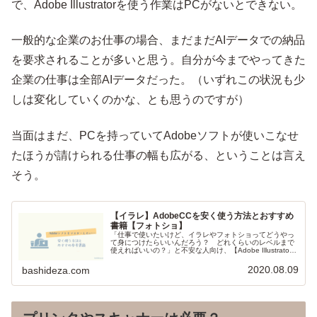
で、Adobe Illustratorを使う作業はPCがないとできない。
一般的な企業のお仕事の場合、まだまだAIデータでの納品
を要求されることが多いと思う。自分が今までやってきた
企業の仕事は全部AIデータだった。（いずれこの状況も少
しは変化していくのかな、とも思うのですが）
当面はまだ、PCを持っていてAdobeソフトが使いこなせ
たほうが請けられる仕事の幅も広がる、ということは言え
そう。
【イラレ】AdobeCCを安く使う方法とおすすめ
書籍【フォトショ】
「仕事で使いたいけど、イラレやフォトショってどうやっ
て身につけたらいいんだろう？ どれくらいのレベルまで
使えればいいの？」と不安な人向け、【Adobe Illustrator
やPhotoshopは実際に仕事で使いながら身につけるのが手
っ取り早かったです。基本的な操作さえ分かれば調べなが
2020.08.09
bashideza.com
らでも何とかなる。】という記事。