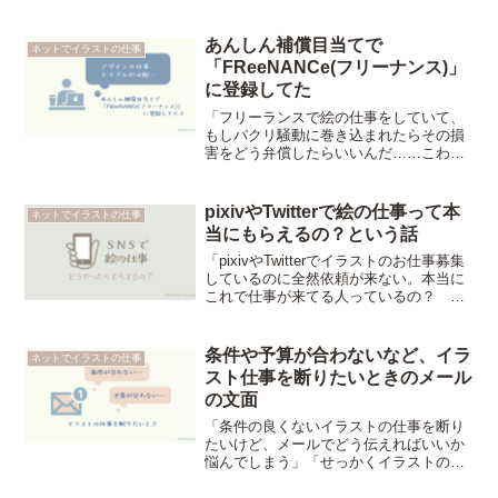
「まだ未経験だし載せる絵がない。ポー
トフォリオに二次創作イラストって載せ
て大丈夫？」という人向け【ネットでイ
あんしん補償目当てで
ネットでイラストの仕事
ラストの仕事を請けるためのポートフォ
「FReeNANCe(フリーナンス)」
リオの作り方】についての記事。
に登録してた
「フリーランスで絵の仕事をしていて、
もしパクリ騒動に巻き込まれたらその損
害をどう弁償したらいいんだ……こわ
い……」「フリーのデザイン業で印刷ト
ラブルがあったとき、再印刷の費用って
どうなっちゃうの？」と不安な人向け
pixivやTwitterで絵の仕事って本
ネットでイラストの仕事
【私はお守り代わりに「FReeNANCe(フ
当にもらえるの？という話
リーナンス)」に登録していました】とい
う記事。
「pixivやTwitterでイラストのお仕事募集
しているのに全然依頼が来ない。本当に
これで仕事が来てる人っているの？ ど
うやったら依頼がもらえるんだろう？」
と悩んでいる人向け【SNSで仕事を募集
するときに私がやったことは、ポートフ
条件や予算が合わないなど、イラ
ネットでイラストの仕事
ォリオを作る・スキルやスケジュールを
スト仕事を断りたいときのメール
明記・クラウドソーシング併用です】と
の文面
いう記事。
「条件の良くないイラストの仕事を断り
たいけど、メールでどう伝えればいいか
悩んでしまう」「せっかくイラストの仕
事をいただいたのに予算が合わない、ス
ケジュールが難しいので今回は受けられ