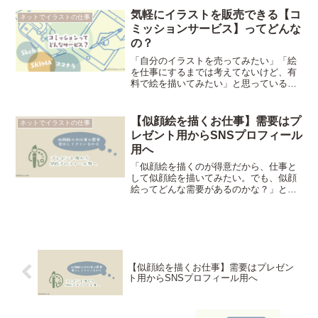
ない……印象を悪くせず断りたい」とい
気軽にイラストを販売できる【コ
ネットでイラストの仕事
う人向け、【誠実に正直にお断りするた
ミッションサービス】ってどんな
めのメールの文面】についての記事。
の？
「自分のイラストを売ってみたい」「絵
を仕事にするまでは考えてないけど、有
料で絵を描いてみたい」と思っている人
向け、【それならコミッションサービス
を使うのがおすすめです】という記事。
コミッションとは海外の文化で、絵師に
【似顔絵を描くお仕事】需要はプ
ネットでイラストの仕事
有料で絵を依頼するシステムのこと。
レゼント用からSNSプロフィール
用へ
「似顔絵を描くのが得意だから、仕事と
して似顔絵を描いてみたい。でも、似顔
絵ってどんな需要があるのかな？」とい
う人向け【昔はプレゼント用が主流だっ
たけど、最近ではSNSでのプロフィール
用に利用する人が増えているイメージが
あります。だからデジタルで描けるとい
ろいろと有利かも？】という記事。
【似顔絵を描くお仕事】需要はプレゼン
ト用からSNSプロフィール用へ