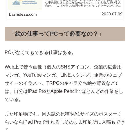
仕事の探し方も始め方も分からない……」と悩んでいる人
向け、【コネが無い未経験者でもクラウドソーシングでイ
ラストの仕事はできます。①初心者にもできる案件がある
②実績が積める③他のクリエイターを見て学べる、という
2020.07.09
bashideza.com
点が良かったです。】という記事。
「絵の仕事ってPCって必要なの？」
PCがなくてもできる仕事はある。
Web上で使う画像（個人のSNSアイコン、企業の広告用
マンガ、YouTubeマンガ、LINEスタンプ、企業のウェブ
サイトのイラスト、TRPGのキャラ立ち絵や背景など）
は、自分はiPad ProとApple Pencilでほとんどの作業をし
ている。
また印刷物でも、同人誌の原稿やA1サイズのポスターく
らいならiPad Proで作れるしそのまま印刷所に入稿もでき