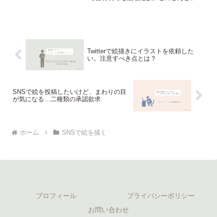
認欲求を何とかしたい…」という人向
け、【いいねの数を気にしてしまう理由
と、必要以上に悩まないためにしんどい
承認欲求をなんとかする解決法】につい
て書いている。
Twitterで絵描きにイラストを依頼した
い。注意すべき点とは？
SNSで絵を投稿したいけど、まわりの目
が気になる…二種類の承認欲求
ホーム
SNSで絵を描く
プロフィール
プライバシーポリシー
お問い合わせ