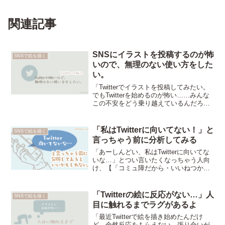
関連記事
SNSにイラストを投稿するのが怖
SNSで絵を描く
いので、無理のない使い方をした
い。
「Twitterでイラストを投稿してみたい。
でもTwitterを始めるのが怖い……みんな
この不安をどう乗り越えているんだろ
う？」という人向け【Twitterでイラスト
を投稿するのは確かに不安。だから自分
はきちんと距離を取って、自分に合った
「私はTwitterに向いてない！」と
SNSで絵を描く
使い方をするようにしています。】とい
言っちゃう前に分析してみる
う記事。
「あーしんどい、私はTwitterに向いてな
いな…」とつい言いたくなっちゃう人向
け、【「コミュ障だから・いいねつかな
いから・気にしいだから、Twitter向いて
いないわ…」と感じてしまったときヒン
トになるかもしれない、ケース別対策
「Twitterの絵に反応がない…」人
SNSで絵を描く
法】の記事。
目に触れるまでラグがあるよ
「最近Twitterで絵を描き始めたんだけ
ど、全然反応をもらえない。張り合いが