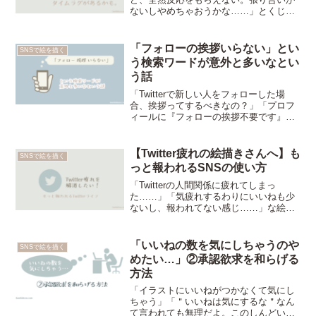
ないしやめちゃおうかな……」とくじけ
そうな＂初心者Twitterお絵描きマン＂の
方向け、【人の目に触れるまでタイムラ
グがあるから、まずは3ヶ月続けてみて考
「フォローの挨拶いらない」とい
SNSで絵を描く
える。】という記事。
う検索ワードが意外と多いなとい
う話
「Twitterで新しい人をフォローした場
合、挨拶ってするべきなの？」「プロフ
ィールに『フォローの挨拶不要です』っ
て書いてある人に対しても無言フォロー
したくないし、人としてちゃんと挨拶し
た方がいいよね？」みたいに思っている
【Twitter疲れの絵描きさんへ】も
SNSで絵を描く
人向け【Twitterもっとゆるく適当にやり
っと報われるSNSの使い方
たいなって人多いのかもな】という話。
「Twitterの人間関係に疲れてしまっ
た……」「気疲れするわりにいいねも少
ないし、報われてない感じ……」な絵描
きの人向け、【Twitter疲れを解消するた
めにできることを考えてみた。①いいね
で交流②フォロー整理③ニーズのある環
「いいねの数を気にしちゃうのや
SNSで絵を描く
境を作る】という記事。
めたい…」②承認欲求を和らげる
方法
「イラストにいいねがつかなくて気にし
ちゃう」「＂いいねは気にするな＂なん
て言われても無理だよ。このしんどい承